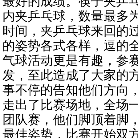
最好的成绩。筷子夹乒
内夹乒乓球，数量最多
时间，夹乒乓球来回的
的姿势各式各样，逗的
气球活动更是有趣，参
发，至此造成了大家的
事不停的告知他们方向
走出了比赛场地，全场
团队赛，他们脚顶着脚
最佳姿势，比赛开始双