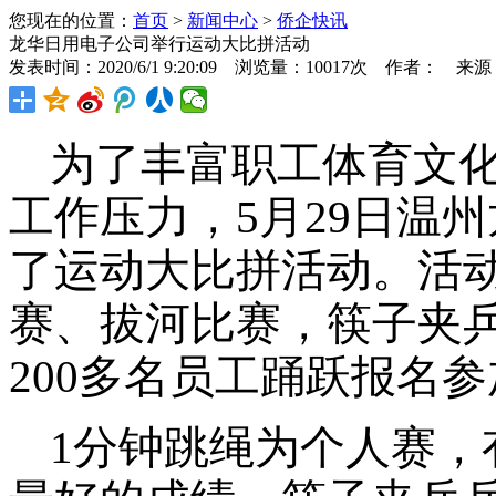
您现在的位置：
首页
>
新闻中心
>
侨企快讯
龙华日用电子公司举行运动大比拼活动
发表时间：2020/6/1 9:20:09 浏览量：10017次 作者： 来
为了丰富职工体育文
工作压力，
5
月
29
日温州
了运动大比拼活动。活
赛、拔河比赛，筷子夹
200
多名员工踊跃报名参
1
分钟跳绳为个人赛，