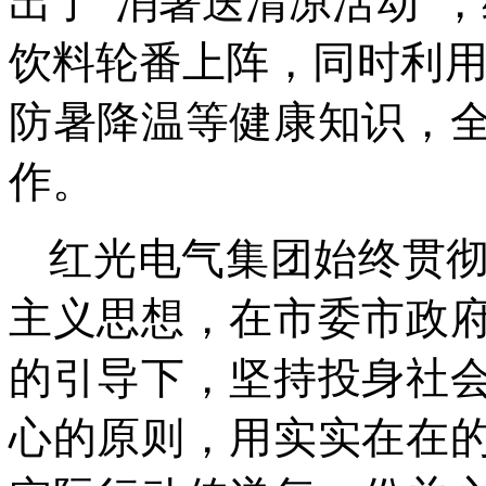
出了
“
消暑送清凉活动
”
，
饮料轮番上阵，
同时利
防暑降温等健康知识，
作。
红光电气集团始终贯
主义思想，在市委市政
的引导下，坚持投身社
心的原则，用实实在在