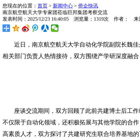
您现在的位置：
首页
>
新闻中心
>
侨企快讯
南京航空航天大学专家团莅临巨邦集团考察交流
发表时间：2025/12/23 16:40:05 浏览量：1319次 作者： 
近日，南京航空航天大学自动化学院副院长魏佳
相关部门负责人热情接待，双方
围绕产学研深度融合
座谈交流期间，双方回顾了此前共建博士后工作
不仅限于自动化领域，还积极拓展与其他学院的合作
高素质人才，双方探讨了共建研究生联合培养基地的