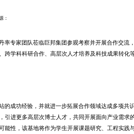
来源：
丹率专家团队莅临巨邦集团参观考察并开展合作交流
、跨学科科研合作、高层次人才培养及科技成果转化
站的成功经验，并就进一步拓展合作领域达成多项共
，引进更多高层次博士人才，共同开展面向产业需求
可能性，该基地将作为学生开展课题研究、工程实践