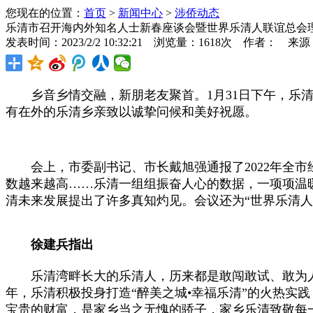
您现在的位置：
首页
>
新闻中心
>
涉侨动态
乐清市召开海内外知名人士新春座谈会暨世界乐清人联谊总会
发表时间：2023/2/2 10:32:21 浏览量：1618次 作者： 来
乡音乡情交融，新朋老友聚首。1月31日下午，乐清
有在外的乐清乡亲致以诚挚问候和美好祝愿。
会上，市委副书记、市长戴旭强通报了2022年全市经
数越来越高……乐清一组组振奋人心的数据，一项项温
清未来发展提出了许多真知灼见。会议还为“世界乐清人
徐建兵指出
乐清湾畔长大的乐清人，历来都是敢闯敢试、敢为人先
年，乐清积极投身打造“醉美之城•幸福乐清”的火热实
宝贵的财富，是家乡当之无愧的骄子，家乡乐清致敬每