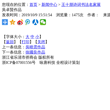
您现在的位置：
首页
>
新闻中心
>
王十朋诗词书法名家展
吳卓賢作品
发表时间：2019/10/9 15:51:54 浏览量：1475次 作者： 来
【字体大小：
大
中
小
】
【
返回
】【
打印
】【
关闭
】
上一条信息：
吳曉雲作品
下一条信息：
徐國良作品
浙江省乐清市侨商会 版权所有
浙ICP备07001556号 咏唐科技 全程设计策划