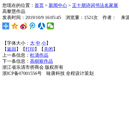
您现在的位置：
首页
>
新闻中心
>
王十朋诗词书法名家展
高黎慧作品
发表时间：2019/10/9 16:05:45 浏览量：1521次 作者： 来
【字体大小：
大
中
小
】
【
返回
】【
打印
】【
关闭
】
上一条信息：
杜濤作品
下一条信息：
高樹寵作品
浙江省乐清市侨商会 版权所有
浙ICP备07001556号 咏唐科技 全程设计策划