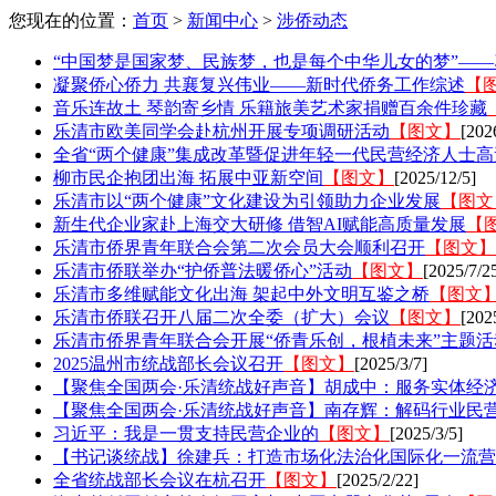
您现在的位置：
首页
>
新闻中心
>
涉侨动态
“中国梦是国家梦、民族梦，也是每个中华儿女的梦”—
凝聚侨心侨力 共襄复兴伟业——新时代侨务工作综述
【
音乐连故土 琴韵寄乡情 乐籍旅美艺术家捐赠百余件珍藏
乐清市欧美同学会赴杭州开展专项调研活动
【图文】
[202
全省“两个健康”集成改革暨促进年轻一代民营经济人士
柳市民企抱团出海 拓展中亚新空间
【图文】
[2025/12/5]
乐清市以“两个健康”文化建设为引领助力企业发展
【图文
新生代企业家赴上海交大研修 借智AI赋能高质量发展
【
乐清市侨界青年联合会第二次会员大会顺利召开
【图文】
乐清市侨联举办“护侨普法暖侨心”活动
【图文】
[2025/7/2
乐清市多维赋能文化出海 架起中外文明互鉴之桥
【图文
乐清市侨联召开八届二次全委（扩大）会议
【图文】
[202
乐清市侨界青年联合会开展“侨青乐创，根植未来”主题活
2025温州市统战部长会议召开
【图文】
[2025/3/7]
【聚焦全国两会·乐清统战好声音】胡成中：服务实体经
【聚焦全国两会·乐清统战好声音】南存辉：解码行业民营
习近平：我是一贯支持民营企业的
【图文】
[2025/3/5]
【书记谈统战】徐建兵：打造市场化法治化国际化一流营
全省统战部长会议在杭召开
【图文】
[2025/2/22]