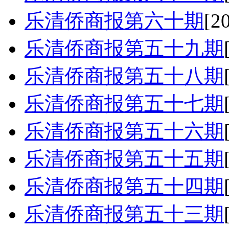
乐清侨商报第六十期
[2
乐清侨商报第五十九期
乐清侨商报第五十八期
乐清侨商报第五十七期
乐清侨商报第五十六期
乐清侨商报第五十五期
乐清侨商报第五十四期
乐清侨商报第五十三期