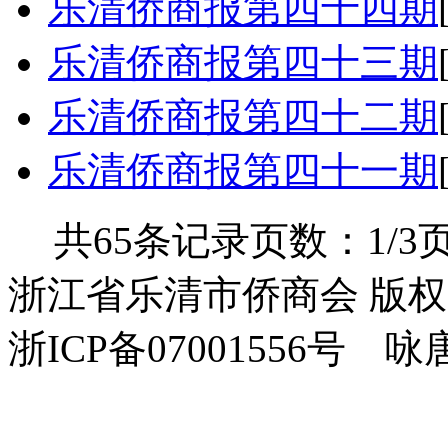
乐清侨商报第四十四期
乐清侨商报第四十三期
乐清侨商报第四十二期
乐清侨商报第四十一期
共65条记录页数：1/3
浙江省乐清市侨商会 版
浙ICP备07001556号