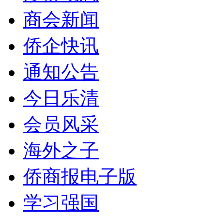
商会新闻
侨企快讯
通知公告
今日乐清
会员风采
海外之子
侨商报电子版
学习强国