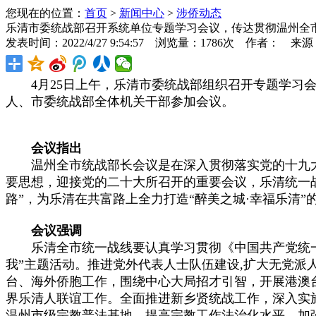
您现在的位置：
首页
>
新闻中心
>
涉侨动态
乐清市委统战部召开系统单位专题学习会议，传达贯彻温州全
发表时间：2022/4/27 9:54:57 浏览量：1786次 作者： 来
4月25日上午，乐清市委统战部组织召开专题学习会
人、市委统战部全体机关干部参加会议。
会议指出
温州全市统战部长会议是在深入贯彻落实党的十九大
要思想，迎接党的二十大所召开的重要会议，乐清统一战
路”，为乐清在共富路上全力打造“醉美之城·幸福乐清
会议强调
乐清全市统一战线要认真学习贯彻《中国共产党统一战
我”主题活动。推进党外代表人士队伍建设,扩大无党派
台、海外侨胞工作，围绕中心大局招才引智，开展港澳
界乐清人联谊工作。全面推进新乡贤统战工作，深入实施
温州市级宗教普法基地，提高宗教工作法治化水平。加强