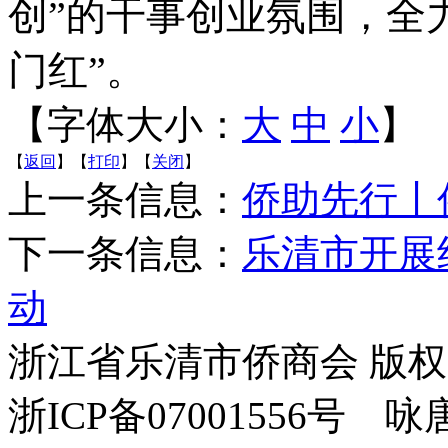
创”的干事创业氛围，全
门红”。
【字体大小：
大
中
小
】
【
返回
】【
打印
】【
关闭
】
上一条信息：
侨助先行丨
下一条信息：
乐清市开展
动
浙江省乐清市侨商会 版
浙ICP备07001556号