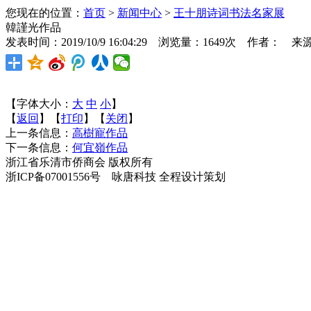
您现在的位置：
首页
>
新闻中心
>
王十朋诗词书法名家展
韓謹光作品
发表时间：2019/10/9 16:04:29 浏览量：1649次 作者： 来
【字体大小：
大
中
小
】
【
返回
】【
打印
】【
关闭
】
上一条信息：
高樹寵作品
下一条信息：
何宜嶺作品
浙江省乐清市侨商会 版权所有
浙ICP备07001556号 咏唐科技 全程设计策划