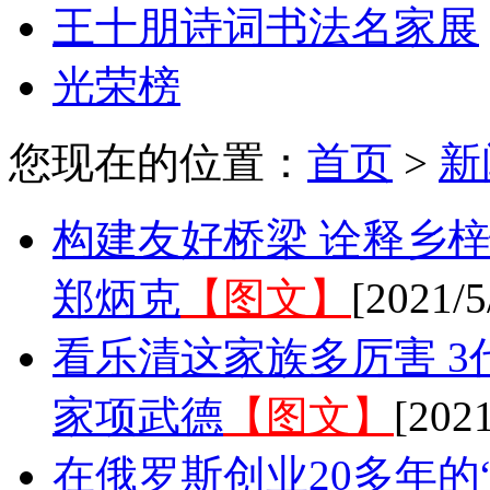
王十朋诗词书法名家展
光荣榜
您现在的位置：
首页
>
新
构建友好桥梁 诠释乡
郑炳克
【图文】
[2021/5
看乐清这家族多厉害 3
家项武德
【图文】
[2021
在俄罗斯创业20多年的