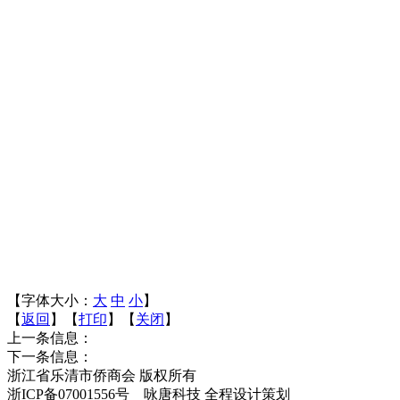
【字体大小：
大
中
小
】
【
返回
】【
打印
】【
关闭
】
上一条信息：
下一条信息：
浙江省乐清市侨商会 版权所有
浙ICP备07001556号 咏唐科技 全程设计策划